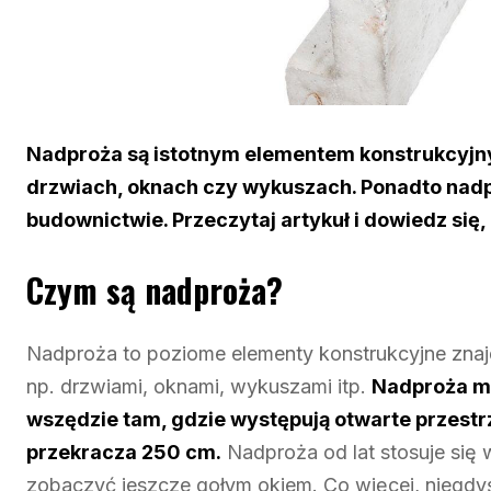
Nadproża są istotnym elementem konstrukcyjny
drzwiach, oknach czy wykuszach. Ponadto nadpro
budownictwie. Przeczytaj artykuł i dowiedz się, 
Czym są nadproża?
Nadproża to poziome elementy konstrukcyjne znajd
np. drzwiami, oknami, wykuszami itp.
Nadproża mog
wszędzie tam, gdzie występują otwarte przestr
przekracza 250 cm.
Nadproża od lat stosuje się
zobaczyć jeszcze gołym okiem. Co więcej, niegdyś