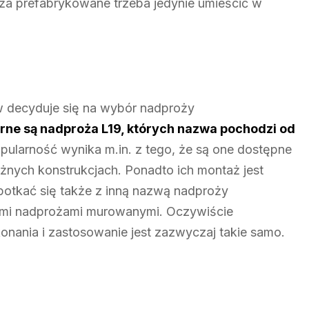
a prefabrykowane trzeba jedynie umieścić w
w decyduje się na wybór nadproży
rne są nadproża L19, których nazwa pochodzi od
pularność wynika m.in. z tego, że są one dostępne
óżnych konstrukcjach. Ponadto ich montaż jest
potkać się także z inną nazwą nadproży
ymi nadprożami murowanymi. Oczywiście
nania i zastosowanie jest zazwyczaj takie samo.